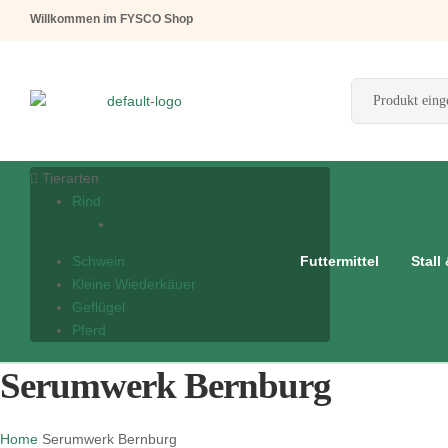
Willkommen im FYSCO Shop
Tierarten
Rind
Schwein
Futtermittel
Stall
Kleine Wiederkäuer
Geflügel
Pferd
Serumwerk Bernburg
Home
Serumwerk Bernburg