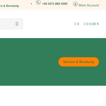
+49 3471 860 4300
Mein Account
ce & Beratung
0
0
0,00
€
Service & Beratung