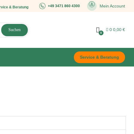
Mein Account
+49 3471 860 4300
rvice & Beratung
0
0,00
€
Suchen
0
Service & Beratung